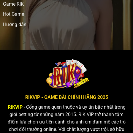
Game RIK
Hot Game
Hướng dẫn
RIKVIP - GAME BÀI CHÍNH HÃNG 2025
RIKVIP
- Cổng game quen thuộc và uy tín bậc nhất trong
giới betting từ những năm 2015. RIK VIP trở thành tâm
điểm lựa chọn ưu tiên dành cho anh em đam mê các trò
chơi đổi thưởng online. Với chất lượng vượt trội, sở hữu