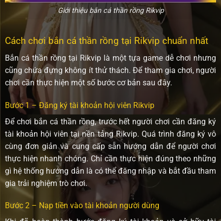
Giới thiệu bắn cá thần rồng Rikvip
Cách chơi bắn cá thần rồng tại Rikvip chuẩn nhất
Bắn cá thần rồng
tại
Rikvip
là một tựa game dễ chơi nhưng
cũng chứa đựng không ít thử thách. Để tham gia chơi, người
chơi cần thực hiện một số bước cơ bản sau đây.
Bước 1 – Đăng ký tài khoản hội viên Rikvip
Để chơi
bắn cá thần rồng
, trước hết người chơi cần đăng ký
tài khoản hội viên tại nền tảng
Rikvip
. Quá trình đăng ký vô
cùng đơn giản và cung cấp sẵn hướng dẫn để người chơi
thực hiện nhanh chóng. Chỉ cần thực hiện đúng theo những
gì hệ thống hướng dẫn là có thể đăng nhập và bắt đầu tham
gia trải nghiệm trò chơi.
Bước 2 – Nạp tiền vào tài khoản người dùng