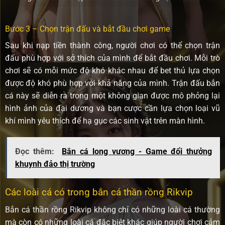
Bước 3 – Chọn trận đấu và bắt đầu chơi game
Sau khi nạp tiền thành công, người chơi có thể chọn trận
đấu phù hợp với sở thích của mình để bắt đầu chơi. Mỗi trò
chơi sẽ có mỗi mức độ khó khác nhau để bet thủ lựa chọn
được độ khó phù hợp với khả năng của mình. Trận đấu bắn
cá này sẽ diễn ra trong một không gian được mô phỏng lại
hình ảnh của đại dương và bạn cược cần lựa chọn loại vũ
khí mình yêu thích để hạ gục các sinh vật trên màn hình.
Đọc thêm:
Bắn cá long vương - Game đổi thưởng
khuynh đảo thị trường
Các loài cá có trong bắn cá thần rồng Rikvip
Bắn cá thần rồng Rikvip
không chỉ có những loài cá thường
mà còn có những loài cá đặc biệt khác giúp người chơi cảm