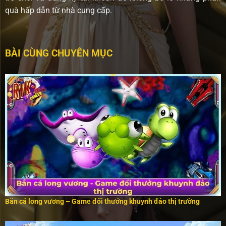
quà hấp dẫn từ nhà cung cấp.
BÀI CÙNG CHUYÊN MỤC
Bắn cá long vương – Game đổi thưởng khuynh đảo thị trường