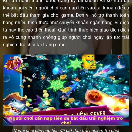
Khi đã hoàn thành bước đăng ký tài khoản và sở hữu tài
khoản hội viên, người chơi cần nạp tiền vào tài khoản để có
thể bắt đầu tham gia chơi game. Đơn vị hỗ trợ thanh toán
bằng nhiều hình thức như chuyển khoản ngân hàng, ví điện
tử hay thẻ cào điện thoại. Quá trình thực hiện giao dịch diễn
ra vô cùng nhanh chóng giúp người chơi ngay lập tức trải
nghiệm trò chơi tại trang cược.
Người chơi cần nạp tiền để bắt đầu trải nghiệm trò chơi