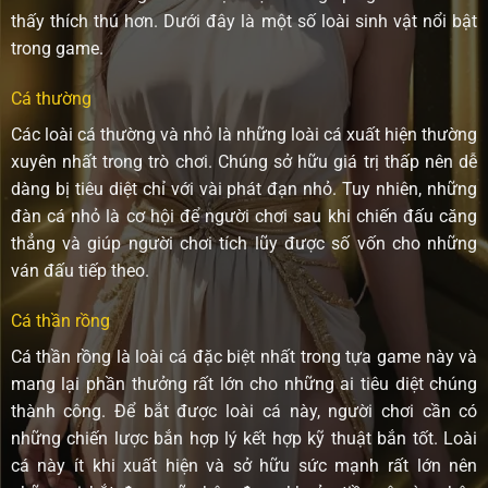
thấy thích thú hơn. Dưới đây là một số loài sinh vật nổi bật
trong game.
Cá thường
Các loài cá thường và nhỏ là những loài cá xuất hiện thường
xuyên nhất trong trò chơi. Chúng sở hữu giá trị thấp nên dễ
dàng bị tiêu diệt chỉ với vài phát đạn nhỏ. Tuy nhiên, những
đàn cá nhỏ là cơ hội để người chơi sau khi chiến đấu căng
thẳng và giúp người chơi tích lũy được số vốn cho những
ván đấu tiếp theo.
Cá thần rồng
Cá thần rồng là loài cá đặc biệt nhất trong tựa game này và
mang lại phần thưởng rất lớn cho những ai tiêu diệt chúng
thành công. Để bắt được loài cá này, người chơi cần có
những chiến lược bắn hợp lý kết hợp kỹ thuật bắn tốt. Loài
cá này ít khi xuất hiện và sở hữu sức mạnh rất lớn nên