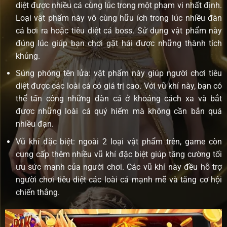
diệt được nhiều cá cùng lúc trong một phạm vi nhất định.
Loại vật phẩm này vô cùng hữu ích trong lúc nhiều đàn
cá bơi ra hoặc tiêu diệt cá boss. Sử dụng vật phẩm này
đúng lúc giúp bạn chơi gặt hái được những thành tích
khủng.
Súng phóng tên lửa: vật phẩm này giúp người chơi tiêu
diệt được các loài cá có giá trị cao. Với vũ khí này, bạn có
thể tấn công những đàn cá ở khoảng cách xa và bắt
được những loài cá quý hiếm mà không cần bắn quá
nhiều đạn.
Vũ khí đặc biệt: ngoài 2 loại vật phẩm trên, game còn
cung cấp thêm nhiều vũ khí đặc biệt giúp tăng cường tối
ưu sức mạnh của người chơi. Các vũ khí này đều hỗ trợ
người chơi tiêu diệt các loài cá mạnh mẽ và tăng cơ hội
chiến thắng.