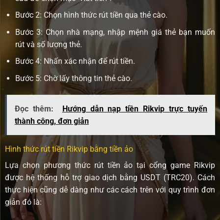
Bước 2: Chọn hình thức rút tiền qua thẻ cào.
Bước 3: Chọn nhà mạng, nhập mệnh giá thẻ bạn muốn
rút và số lượng thẻ.
Bước 4: Nhấn xác nhận để rút tiền.
Bước 5: Chờ lấy thông tin thẻ cào.
Đọc thêm:
Hướng dẫn nạp tiền Rikvip trực tuyến
thành công, đơn giản
Hình thức rút tiền Rikvip bằng tiền ảo
Lựa chọn phương thức rút tiền ảo tại cổng game Rikvip
được hệ thống hỗ trợ giao dịch bằng USDT (TRC20). Cách
thực hiện cũng dễ dàng như các cách trên với quy trình đơn
giản đó là: