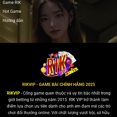
Game RIK
Hot Game
Hướng dẫn
RIKVIP - GAME BÀI CHÍNH HÃNG 2025
RIKVIP
- Cổng game quen thuộc và uy tín bậc nhất trong
giới betting từ những năm 2015. RIK VIP trở thành tâm
điểm lựa chọn ưu tiên dành cho anh em đam mê các trò
chơi đổi thưởng online. Với chất lượng vượt trội, sở hữu