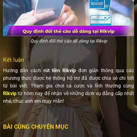
Quy định đổi thẻ cào dễ dàng tại Rikvip
Kết luận
Hướng dẫn cách
rút tiền Rikvip
đơn giản thông qua các
phương thức được hệ thống hỗ trợ đã được chia sẻ chi tiết
từ bài viết. Tham gia chơi cá cược và lĩnh thưởng cùng
Rikvip
từ hôm nay để nhận về những dịch vụ đẳng cấp nhất
nhé, chúc anh em may mắn!
BÀI CÙNG CHUYÊN MỤC