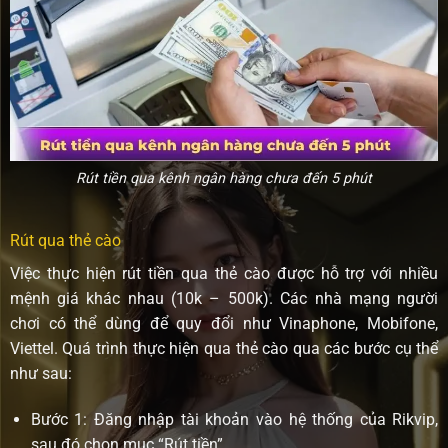
Rút tiền qua kênh ngân hàng chưa đến 5 phút
Rút qua thẻ cào
Việc thực hiện rút tiền qua thẻ cào được hỗ trợ với nhiều
mệnh giá khác nhau (10k – 500k). Các nhà mạng người
chơi có thể dùng để quy đổi như Vinaphone, Mobifone,
Viettel. Quá trình thực hiện qua thẻ cào qua các bước cụ thể
như sau:
Bước 1: Đăng nhập tài khoản vào hệ thống của Rikvip,
sau đó chọn mục “Rút tiền”.