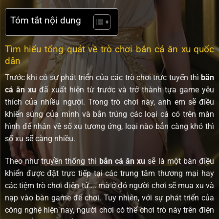
Tóm tắt nội dung
Tìm hiểu tổng quát về trò chơi bắn cá ăn xu quốc
dân
Trước khi có sự phát triển của các trò chơi trực tuyến thì
bắn
cá ăn xu
đã xuất hiện từ trước và trở thành tựa game yêu
thích của nhiều người. Trong trò chơi này, anh em sẽ điều
khiển súng của mình và bắn trúng các loại cá có trên màn
hình để nhận về số xu tương ứng, loại nào bắn càng khó thì
số xu sẽ càng nhiều.
Theo như truyền thống thì
bắn cá ăn xu
sẽ là một bàn điều
khiển được đặt trực tiếp tại các trung tâm thương mại hay
các tiệm trò chơi điện tử…. mà ở đó người chơi sẽ mua xu và
nạp vào bàn game để chơi. Tuy nhiên, với sự phát triển của
công nghệ hiện nay, người chơi có thể chơi trò này trên điện