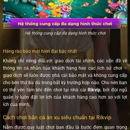
Hệ thống cung cấp đa dạng hình thức chơi
Hàng rào bảo mật hiện đại bậc nhất
Không chỉ riêng đối với giao dịch tài chính, các vấn đề về
thông tin cá nhân của khách hàng hay các lịch sử chơi –
giao dịch sẽ luôn được nhà cái bảo mật và không cung cấp
cho bên thứ ba dù trong bất kỳ trường hợp nào. Cho nên bạn
có thể yên tâm khi đến chơi tại nhà cái
Rikvip
, bởi đội ngũ
quản lý luôn đặt lợi ích của khách hàng cao hơn so với lợi
ích của mình.
Cách chơi bắn cá ăn xu siêu chuẩn tại Rikvip
Nắm được quy luật chơi ban đầu là bước đệm quan trọng