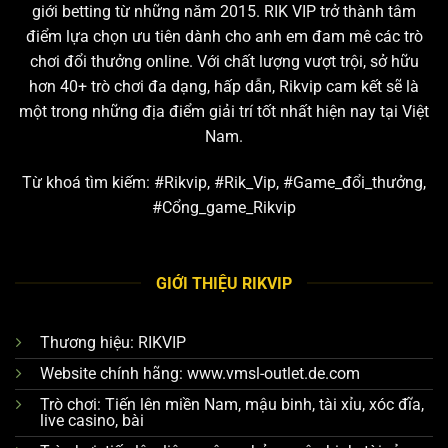
giới betting từ những năm 2015. RIK VIP trở thành tâm
điểm lựa chọn ưu tiên dành cho anh em đam mê các trò
chơi đổi thưởng online. Với chất lượng vượt trội, sở hữu
hơn 40+ trò chơi đa dạng, hấp dẫn, Rikvip cam kết sẽ là
một trong những địa điểm giải trí tốt nhất hiện nay tại Việt
Nam.
Từ khoá tìm kiếm: #Rikvip, #Rik_Vip, #Game_đổi_thưởng,
#Cổng_game_Rikvip
GIỚI THIỆU RIKVIP
Thương hiệu: RIKVIP
Website chính hãng: www.vmsl-outlet.de.com
Trò chơi: Tiến lên miền Nam, mậu binh, tài xỉu, xóc đĩa,
live casino, bài