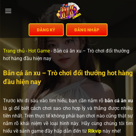
ĐĂNG KÝ
ĐĂNG NHẬP
Trang chủ
-
Hot Game
-
Bắn cá ăn xu – Trò chơi đổi thưởng
hot hàng đầu hiện nay
Bắn cá ăn xu – Trò chơi đổi thưởng hot hàng
đầu hiện nay
Trước khi đi sâu vào tìm hiểu, bạn cần nắm rõ
bắn cá ăn xu
là gì để biết cách chơi sao cho hợp lý và thắng được nhiều
tiền nhất. Trên thực tế không phải bạn chơi nào cũng thật sự
nắm rõ khái niệm về loại hình này. Hãy cùng chúng tôi tìm
hiểu về sảnh game đầy hấp dẫn đến từ
Rikvip
này nhé!