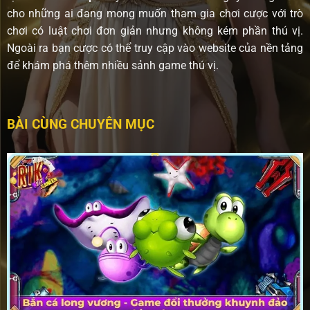
cho những ai đang mong muốn tham gia chơi cược với trò
chơi có luật chơi đơn giản nhưng không kém phần thú vị.
Ngoài ra bạn cược có thể truy cập vào website của nền tảng
để khám phá thêm nhiều sảnh game thú vị.
BÀI CÙNG CHUYÊN MỤC