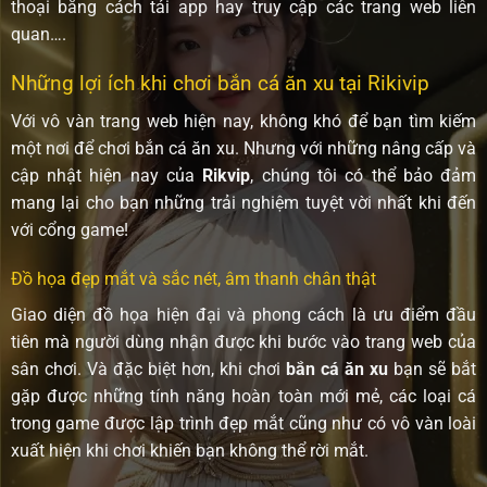
thoại bằng cách tải app hay truy cập các trang web liên
quan….
Những lợi ích khi chơi bắn cá ăn xu tại Rikivip
Với vô vàn trang web hiện nay, không khó để bạn tìm kiếm
một nơi để chơi bắn cá ăn xu. Nhưng với những nâng cấp và
cập nhật hiện nay của
Rikvip
, chúng tôi có thể bảo đảm
mang lại cho bạn những trải nghiệm tuyệt vời nhất khi đến
với cổng game!
Đồ họa đẹp mắt và sắc nét, âm thanh chân thật
Giao diện đồ họa hiện đại và phong cách là ưu điểm đầu
tiên mà người dùng nhận được khi bước vào trang web của
sân chơi. Và đặc biệt hơn, khi chơi
bắn cá ăn xu
bạn sẽ bắt
gặp được những tính năng hoàn toàn mới mẻ, các loại cá
trong game được lập trình đẹp mắt cũng như có vô vàn loài
xuất hiện khi chơi khiến bạn không thể rời mắt.