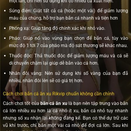
một lần, chỉ nên sử dụng khi có nhiều cá xuất hiện.
Súng điện: Giật tất cả cá (hoặc một vài) để giảm lượng
máu của chúng, hỗ trợ bạn bắn cá nhanh và tiện hơn
Phóng xạ: Giúp tăng độ chính xác khi nhỏ vào.
Pháo: Giúp nổ vào vùng bạn chọn để bắn cá, tùy vào
mức độ 1 tới 7 của pháo mà độ sát thương sẽ khác nhau.
Thuốc độc: Thả thuốc độc để giảm lượng máu và cá sẽ
di chuyển chậm lại giúp dễ bắn vào cá hơn.
Nhân đôi vàng: Nên sử dụng khi số vàng của bạn đã
nhiều, nhân đôi lên sẽ có giá trị hơn.
Cách chơi bắn cá ăn xu Rikvip chuẩn không cần chỉnh
Cách chơi tốt của
bắn cá ăn xu
là bạn nên tập trung vào bắn
cá lớn nhiều xu hơn là cá nhỏ ít xu, bắn cá nhỏ tuy nhanh
nhưng số xu nhận lại không đáng kể. Bạn có thể dự trữ các
vũ khí trước, chỉ bắn một vài cá nhỏ để đợi cá lớn. Sau khi