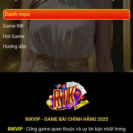
Danh mục
Game RIK
Hot Game
Hướng dẫn
RIKVIP - GAME BÀI CHÍNH HÃNG 2025
RIKVIP
- Cổng game quen thuộc và uy tín bậc nhất trong