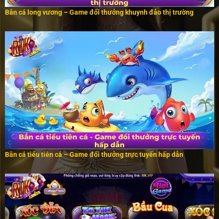
Bắn cá long vương – Game đổi thưởng khuynh đảo thị trường
Bắn cá tiểu tiên cá – Game đổi thưởng trực tuyến hấp dẫn