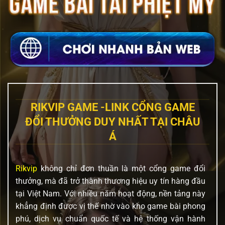
RIKVIP GAME -LINK CỔNG GAME
ĐỔI THƯỞNG DUY NHẤT TẠI CHÂU
Á
Rikvip
không chỉ đơn thuần là một cổng game đổi
thưởng, mà đã trở thành thương hiệu uy tín hàng đầu
tại Việt Nam. Với nhiều năm hoạt động, nền tảng này
khẳng định được vị thế nhờ vào kho game bài phong
phú, dịch vụ chuẩn quốc tế và hệ thống vận hành